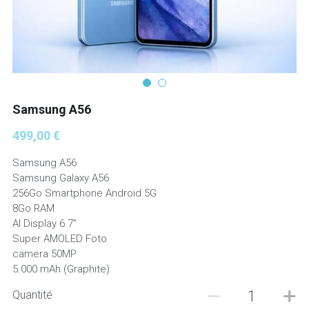
Tablettes
Imprimantes
Unités Centrales
Samsung A56
Tracker GPS
499,00 €
Onduleurs
Samsung A56
Samsung Galaxy A56
Logiciels
256Go Smartphone Android 5G
8Go RAM
Stockage
AI Display 6.7"
Super AMOLED Foto
camera 50MP
5.000 mAh (Graphite)
Quantité