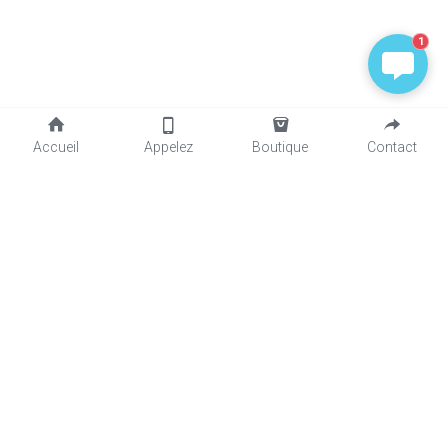
1
Accueil
Appelez
Boutique
Contact
Contactez-Nous 
+596696397590
Inscrivez-vous à notre newsletter
Name
Email
GDPR
Terms & Conditions
and
Privacy Policy
.