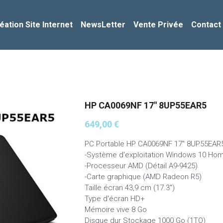
éation Site Internet
NewsLetter
Vente Privée
Contact
HP CA0069NF 17" 8UP55EAR5
649,00 €
PC Portable HP CA0069NF 17" 8UP55EAR
-Système d'exploitation Windows 10 Ho
-Processeur AMD (Détail A9-9425)
-Carte graphique (AMD Radeon R5)
Taille écran 43,9 cm (17.3")
Type d'écran HD+
Mémoire vive 8 Go
Disque dur Stockage 1000 Go (1TO)